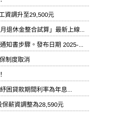
資調升至29,500元
金月退休金整合試算」最新上線。
知書步驟。發布日期 2025-
復保制度取消
！
險人紓困貸款期間利率為年息
保薪資調整為28,590元