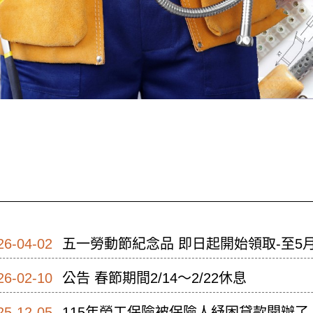
26-04-02
五一勞動節紀念品 即日起開始領取-至5
26-02-10
公告 春節期間2/14～2/22休息
25-12-05
115年勞工保險被保險人紓困貸款開辦了