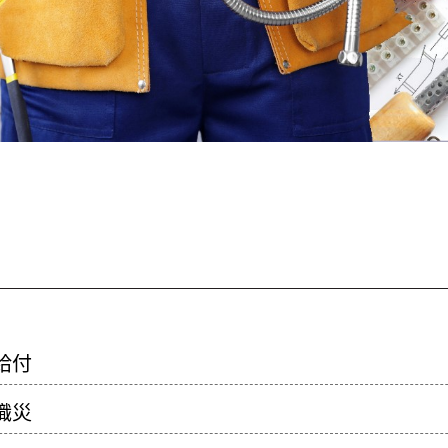
療給付
遇職災